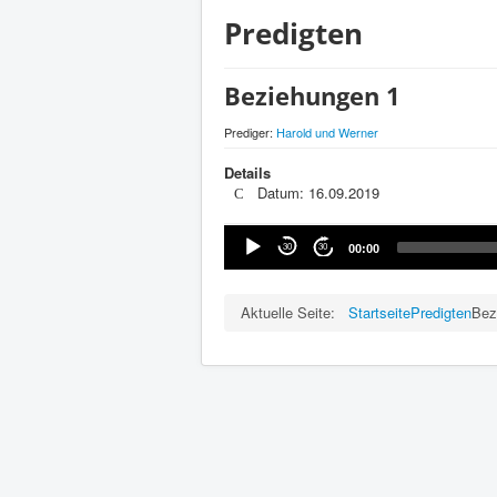
Predigten
Beziehungen 1
Prediger:
Harold und Werner
Details
Datum: 16.09.2019
Audio-
30
30
00:00
Player
Aktuelle Seite:
Startseite
Predigten
Bez