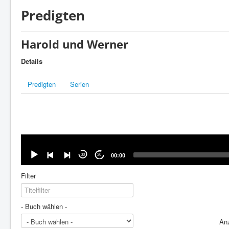
Predigten
Harold und Werner
Details
Predigten
Serien
Audio-
Player
30
30
00:00
Filter
- Buch wählen -
An